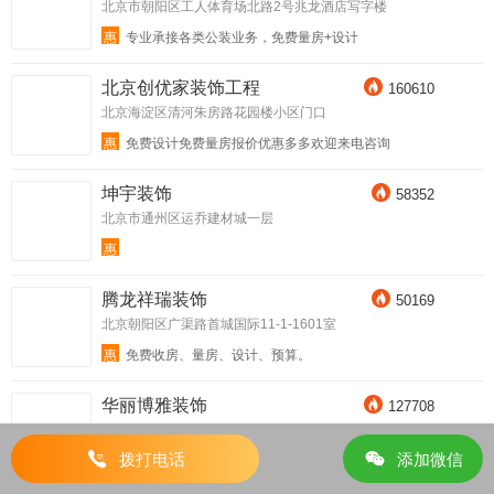
北京市朝阳区工人体育场北路2号兆龙酒店写字楼
惠
专业承接各类公装业务，免费量房+设计
北京创优家装饰工程
160610
北京海淀区清河朱房路花园楼小区门口
惠
免费设计免费量房报价优惠多多欢迎来电咨询
坤宇装饰
58352
北京市通州区运乔建材城一层
惠
腾龙祥瑞装饰
50169
北京朝阳区广渠路首城国际11-1-1601室
惠
免费收房、量房、设计、预算。
华丽博雅装饰
127708
北京市昌平区天通苑南街道龙德紫金2号楼621室
拨打电话
添加微信
惠
免费量房、免费设计、老房大包866套餐！新房大包66
6套餐！ 省时！ 省力 ！更省心！轻工辅料签单即送西蒙开
关面板一套！开荒保洁一次！