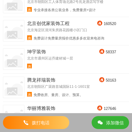
北京市朝阳区工人体育场北路2号兆龙酒店写字楼
惠
专业承接各类公装业务，免费量房+设计
北京创优家装饰工程
160520
北京海淀区清河朱房路花园楼小区门口
惠
免费设计免费量房报价优惠多多欢迎来电咨询
坤宇装饰
58337
北京市通州区运乔建材城一层
惠
腾龙祥瑞装饰
50163
北京朝阳区广渠路首城国际11-1-1601室
惠
免费收房、量房、设计、预算。
华丽博雅装饰
127646
北京市昌平区天通苑南街道龙德紫金2号楼621室
拨打电话
添加微信
惠
免费量房、免费设计、老房大包866套餐！新房大包66
6套餐！ 省时！ 省力 ！更省心！轻工辅料签单即送西蒙开
关面板一套！开荒保洁一次！