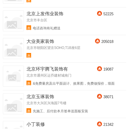
惠
北京上发伟业装饰
52225
北京市丰台区
惠
电话咨询有礼赠送
大业美家装饰
205018
北京市朝阳区望京SOHO,T1B座6层
惠
北京环宇腾飞装饰有
19087
北京市通州区运乔建材城南门
惠
&免费量房及出平面设计、效果图，免费做报价，墙面
质保5年，好礼免费送&
北京玉琢装饰
38071
北京市大兴区兴海园7号楼
惠
先施工、后付款本月签单送面板安装
小丁装修
21342