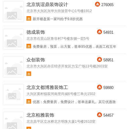
北京筑谊鼎装饰设计
276065
北京市大兴区兴华大街波普中心1号楼1912
惠
新开楼盘第一家均给予9.8折优惠
德成装饰
54931
北京市石景山区鲁谷村7号楼东侧一层5号
惠
免费量房，预算，出方案，签单95优惠，表面工程五年
保修，隐蔽工程十年保修
众创装饰
58951
北京市大兴区亦庄经济开发区力宝广场13号楼2603室
惠
北京文都博雅装饰工
59880
大兴区黄村镇双河南里尚城6号楼三单元1502
惠
优惠：免费量房，免费设计，签单送豪礼。其它优惠致
电咨询！
北京柏雅装饰
54457
北京昌平区立水桥北方明珠大厦1号楼2610室