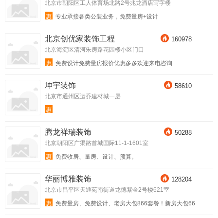
北京市朝阳区工人体育场北路2号兆龙酒店写字楼
惠
专业承接各类公装业务，免费量房+设计
北京创优家装饰工程
160978
北京海淀区清河朱房路花园楼小区门口
惠
免费设计免费量房报价优惠多多欢迎来电咨询
坤宇装饰
58610
北京市通州区运乔建材城一层
惠
腾龙祥瑞装饰
50288
北京朝阳区广渠路首城国际11-1-1601室
惠
免费收房、量房、设计、预算。
华丽博雅装饰
128204
北京市昌平区天通苑南街道龙德紫金2号楼621室
惠
免费量房、免费设计、老房大包866套餐！新房大包66
6套餐！ 省时！ 省力 ！更省心！轻工辅料签单即送西蒙开
关面板一套！开荒保洁一次！