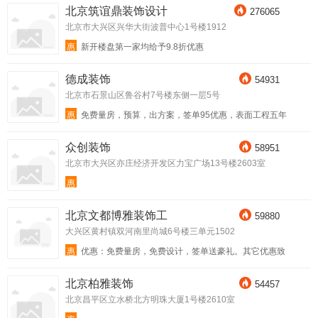
北京筑谊鼎装饰设计
276065
北京市大兴区兴华大街波普中心1号楼1912
惠
新开楼盘第一家均给予9.8折优惠
德成装饰
54931
北京市石景山区鲁谷村7号楼东侧一层5号
惠
免费量房，预算，出方案，签单95优惠，表面工程五年
保修，隐蔽工程十年保修
众创装饰
58951
北京市大兴区亦庄经济开发区力宝广场13号楼2603室
惠
北京文都博雅装饰工
59880
大兴区黄村镇双河南里尚城6号楼三单元1502
惠
优惠：免费量房，免费设计，签单送豪礼。其它优惠致
电咨询！
北京柏雅装饰
54457
北京昌平区立水桥北方明珠大厦1号楼2610室