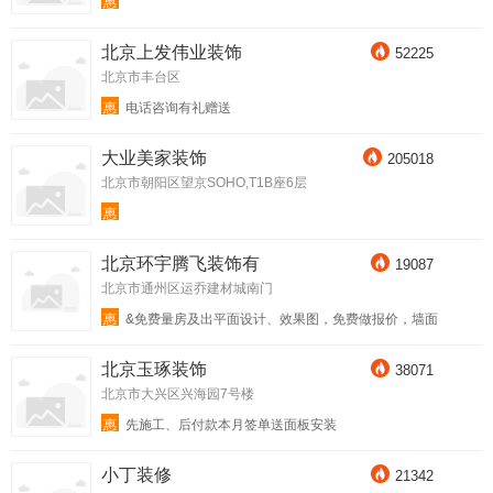
惠
北京上发伟业装饰
52225
北京市丰台区
惠
电话咨询有礼赠送
大业美家装饰
205018
北京市朝阳区望京SOHO,T1B座6层
惠
北京环宇腾飞装饰有
19087
北京市通州区运乔建材城南门
惠
&免费量房及出平面设计、效果图，免费做报价，墙面
质保5年，好礼免费送&
北京玉琢装饰
38071
北京市大兴区兴海园7号楼
惠
先施工、后付款本月签单送面板安装
小丁装修
21342