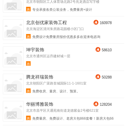
北京市朝阳区工人体育场北路2号兆龙酒店写字楼
惠
专业承接各类公装业务，免费量房+设计
北京创优家装饰工程
160978
北京海淀区清河朱房路花园楼小区门口
惠
免费设计免费量房报价优惠多多欢迎来电咨询
坤宇装饰
58610
北京市通州区运乔建材城一层
惠
腾龙祥瑞装饰
50288
北京朝阳区广渠路首城国际11-1-1601室
惠
免费收房、量房、设计、预算。
华丽博雅装饰
128204
北京市昌平区天通苑南街道龙德紫金2号楼621室
惠
免费量房、免费设计、老房大包866套餐！新房大包66
6套餐！ 省时！ 省力 ！更省心！轻工辅料签单即送西蒙开
关面板一套！开荒保洁一次！